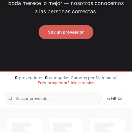
boda merece lo mejor — nosotros conocemos
a las personas correctas.
Soy un proveedor
0
proveedores
|
0
categorias
|
Curados por Matrimony
|
Eres proveedor? Inicia sesion
Filtros